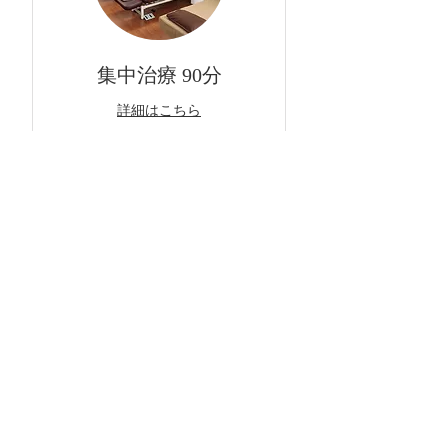
集中治療 90分
詳細はこちら
1時間 30分
詳
詳しくは診療費案内をご参照下さ
し
い
く
は
診
療
予約
費
案
内
を
ご
参
照
※初診には事務手数料などで540円頂きます。
下
さ
い
お問合せ
Contact us