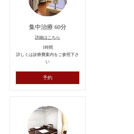
集中治療 60分
詳細はこちら
1時間
詳
詳しくは診療費案内をご参照下さ
し
い
く
は
診
療
予約
費
案
内
を
ご
参
照
下
さ
い