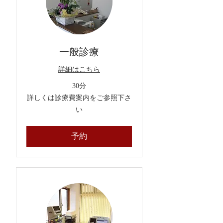
一般診療
詳細はこちら
30分
詳
詳しくは診療費案内をご参照下さ
し
い
く
は
診
療
予約
費
案
内
を
ご
参
照
下
さ
い